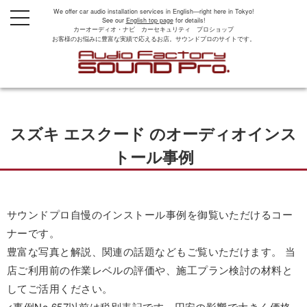
We offer car audio installation services in English—right here in Tokyo!
t
See our
English top page
for details!
o
カーオーディオ・ナビ カーセキュリティ プロショップ
g
お客様のお悩みに豊富な実績で応えるお店。サウンドプロのサイトです。
g
l
e
n
a
v
i
g
スズキ エスクード のオーディオインス
a
t
i
トール事例
o
n
サウンドプロ自慢のインストール事例を御覧いただけるコー
ナーです。
豊富な写真と解説、関連の話題などもご覧いただけます。 当
店ご利用前の作業レベルの評価や、施工プラン検討の材料と
してご活用ください。
<事例No.657以前は税別表記です。円安の影響で大きく価格