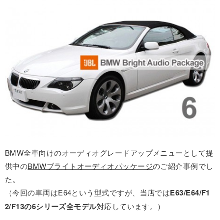
BMW全車向けのオーディオグレードアップメニューとして提
供中の
BMWブライトオーディオパッケージ
のご紹介事例でし
た。
（今回の車両はE64という型式ですが、当店では
E63/E64/F1
2/F13の6シリーズ全モデル
対応しています。）