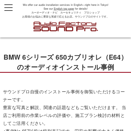
We offer car audio installation services in English—right here in Tokyo!
t
See our
English top page
for details!
o
カーオーディオ・ナビ カーセキュリティ プロショップ
g
お客様のお悩みに豊富な実績で応えるお店。サウンドプロのサイトです。
g
l
e
n
a
v
i
g
BMW 6シリーズ 650カブリオレ（E64）
a
t
i
のオーディオインストール事例
o
n
サウンドプロ自慢のインストール事例を御覧いただけるコー
ナーです。
豊富な写真と解説、関連の話題などもご覧いただけます。 当
店ご利用前の作業レベルの評価や、施工プラン検討の材料と
してご活用ください。
<事例No.657以前は税別表記です。円安の影響で大きく価格