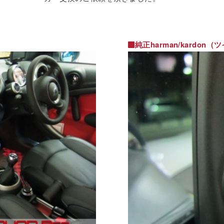
純正harman/kardon