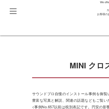
We offe
t
o
お客様の
g
g
l
e
n
a
v
i
g
a
t
i
o
MINI 
n
サウンドプロ自慢のインストール事例を御覧
豊富な写真と解説、関連の話題などもご覧い
<事例No.657以前は税別表記です。円安