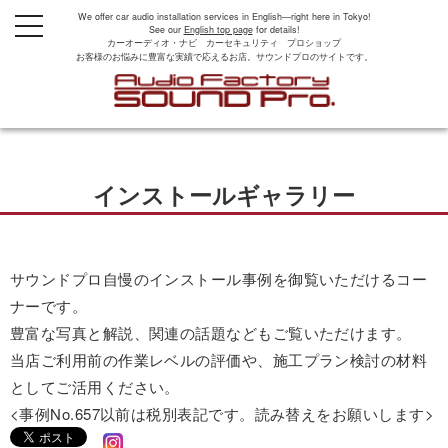
We offer car audio installation services in English—right here in Tokyo!
t
See our
English top page
for details!
o
カーオーディオ・ナビ カーセキュリティ プロショップ
g
お客様のお悩みに豊富な実績で応えるお店。サウンドプロのサイトです。
g
l
e
n
a
v
i
g
インストールギャラリー
a
t
i
o
n
サウンドプロ自慢のインストール事例を御覧いただけるコー
ナーです。
豊富な写真と解説、関連の話題などもご覧いただけます。
当店ご利用前の作業レベルの評価や、施工プラン検討の材料
としてご活用ください。
<事例No.657以前は税別表記です。読み替えをお願いします>