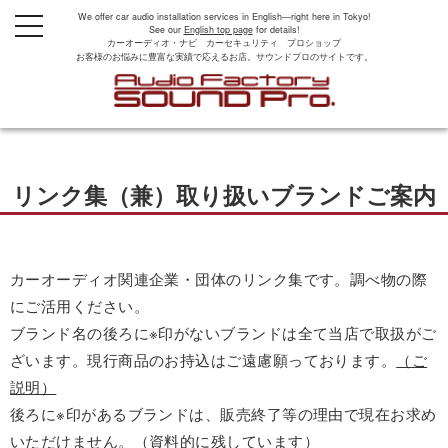
We offer car audio installation services in English—right here in Tokyo!
t
See our
English top page
for details!
o
カーオーディオ・ナビ カーセキュリティ プロショップ
g
お客様のお悩みに豊富な実績で応えるお店。サウンドプロのサイトです。
g
l
e
n
a
v
i
g
リンク集（兼）取り扱いブランドご案内
a
t
i
o
n
カーオーディオ関連企業・団体のリンク集です。調べ物の際
にご活用ください。
ブランド名の後ろに※印がないブランドは全て当店で取扱がご
ざいます。現行商品のお持込はご遠慮願っております。
（ご
説明）
後ろに※印があるブランドは、販売終了等の理由で現在お求め
いただけません。（資料的に残しています）