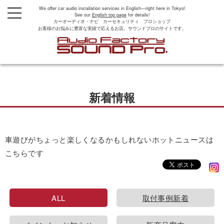
We offer car audio installation services in English—right here in Tokyo!
t
See our
English top page
for details!
o
カーオーディオ・ナビ カーセキュリティ プロショップ
g
お客様のお悩みに豊富な実績で応えるお店。サウンドプロのサイトです。
g
l
e
n
a
v
i
g
新着情報
a
t
i
o
n
車遊びがちょっと楽しくなるかもしれないホットニュースは
こちらです
ALL
取付事例新着