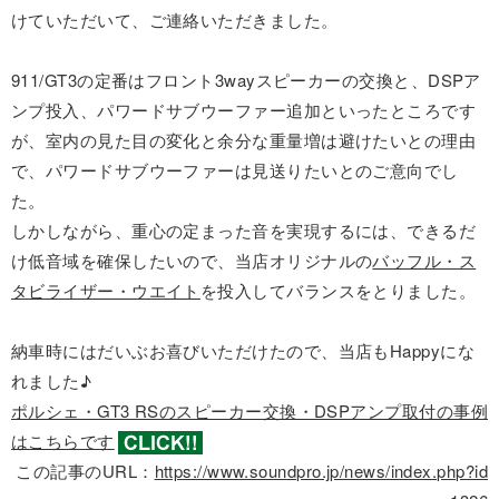
けていただいて、ご連絡いただきました。
911/GT3の定番はフロント3wayスピーカーの交換と、DSPア
ンプ投入、パワードサブウーファー追加といったところです
が、室内の見た目の変化と余分な重量増は避けたいとの理由
で、パワードサブウーファーは見送りたいとのご意向でし
た。
しかしながら、重心の定まった音を実現するには、できるだ
け低音域を確保したいので、当店オリジナルの
バッフル・ス
タビライザー・ウエイト
を投入してバランスをとりました。
納車時にはだいぶお喜びいただけたので、当店もHappyにな
れました♪
ポルシェ・GT3 RSのスピーカー交換・DSPアンプ取付の事例
はこちらです
この記事のURL：
https://www.soundpro.jp/news/index.php?id