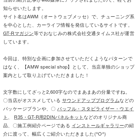
知らせいたします。
サイト名はAWM（オートウェブメッセ）で、チューニング系
を中心とした、カーライフ情報を発信しているサイトです。
GT-Rマガジン
等でおなじみの株式会社交通タイムス社が運営
しています。
今回は、特別な企画に参加させていただくようなパターンで
はなく、【AMW special shop】として、当店単独のショップ
案内として取り上げていただきました！
文字数にしてざっと2,600字なのでまあまあの分量ですね。
〇当店がオススメしている
サウンドアッププログラム
などの
パッケージプランや、〇
バッフル・スタビライザー・ウエイ
ト
、
R35・GT-R用2DINパネルキット
などのオリジナル商
品、〇施工例紹介ページである
インストールギャラリー
の紹
介に渡って、幅広くご紹介いただきました(^O^)