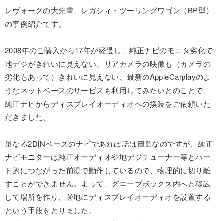
レヴォーグの大先輩、レガシィ・ツーリングワゴン（BP型）
の事例紹介です。
2008年のご購入から17年が経過し、純正ナビのモニタ劣化で
地デジがきれいに見えない、リアカメラの映像も（カメラの
劣化もあって）きれいに見えない、最新のAppleCarplayのよ
うなネットベースのサービスも利用してみたいとのことで、
純正ナビからディスプレイオーディオへの換装をご依頼いた
だきました。
単なる2DINベースのナビであれば話は簡単なのですが、純正
ナビモニターは純正オーディオや地デジチューナー等とハー
ド的につながった前提で動作しているので、物理的に切り離
すことができません。よって、グローブボックス内へと移設
して場所を作り、跡地にディスプレイオーディオを設置する
という手段をとりました。