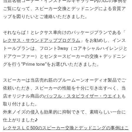
当店名物コーナー・インストールギャラリー内のLCの事例を
ご覧になって、スピーカー交換とデッドニングによる音質ア
ップを図りたいとご連絡いただきました。
それならば！とレクサス車向けのパッケージプランである「
レクサス・サウンドアッププログラム
」をお勧めし、インス
トールプランは、フロント3way（コアキシャルハイレンジと
ドアウーファー）とセンタースピーカーの交換＋デッドニン
グを行う"Prime tone"をお選びいただきました。
スピーカーは当店売れ筋のブルームーンオーディオ製品でご
依頼いただき、スピーカーの性能を十分に引き出すべく、当
店オリジナル商品の
バッフル・スタビライザー・ウエイト
も
取り付けました。
外来ノイズの侵入も効果的に抑制できて、素晴らしい一台に
仕上がりました♪
レクサスＬＣ500のスピーカー交換とデッドニングの事例はこ