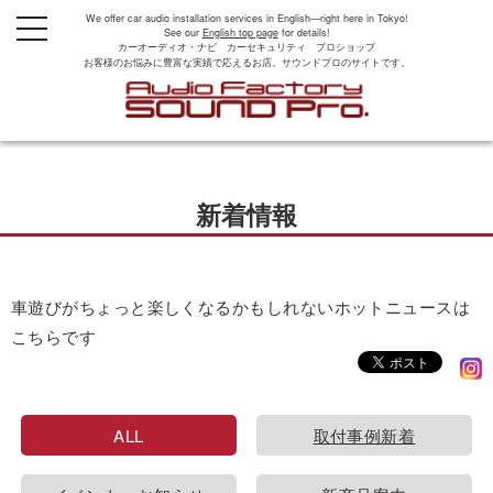
We offer car audio installation services in English—right here in Tokyo!
t
See our
English top page
for details!
o
カーオーディオ・ナビ カーセキュリティ プロショップ
g
お客様のお悩みに豊富な実績で応えるお店。サウンドプロのサイトです。
g
l
e
n
a
v
i
g
新着情報
a
t
i
o
n
車遊びがちょっと楽しくなるかもしれないホットニュースは
こちらです
ALL
取付事例新着