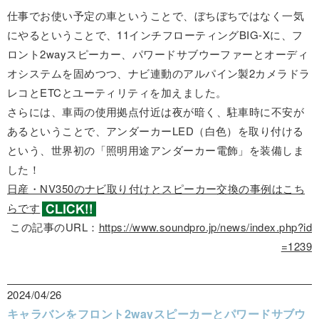
仕事でお使い予定の車ということで、ぼちぼちではなく一気
にやるということで、11インチフローティングBIG-Xに、フ
ロント2wayスピーカー、パワードサブウーファーとオーディ
オシステムを固めつつ、ナビ連動のアルパイン製2カメラドラ
レコとETCとユーティリティを加えました。
さらには、車両の使用拠点付近は夜が暗く、駐車時に不安が
あるということで、アンダーカーLED（白色）を取り付ける
という、世界初の「照明用途アンダーカー電飾」を装備しま
した！
日産・NV350のナビ取り付けとスピーカー交換の事例はこち
らです
この記事のURL：
https://www.soundpro.jp/news/index.php?id
=1239
2024/04/26
キャラバンをフロント2wayスピーカーとパワードサブウ