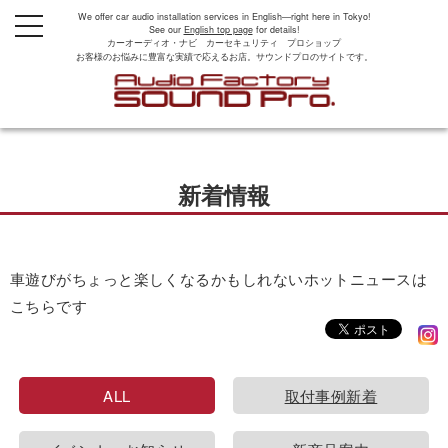
We offer car audio installation services in English—right here in Tokyo!
t
See our
English top page
for details!
o
カーオーディオ・ナビ カーセキュリティ プロショップ
g
お客様のお悩みに豊富な実績で応えるお店。サウンドプロのサイトです。
g
l
e
n
a
v
i
g
新着情報
a
t
i
o
n
車遊びがちょっと楽しくなるかもしれないホットニュースは
こちらです
ALL
取付事例新着