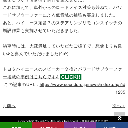
これに加えて、車外からのロードノイズ対策も兼ねて、パワ
ードサブウーファーによる低音域の補強も実施しました。
あと、ハイエース定番？のステアリングリモコンスイッチの
増設作業も実施させていただきました。
納車時には、大変満足していただたご様子で、想像よりも良
い♪と喜んでいただけました(^o^)
トヨタハイエースのスピーカー交換とパワードサブウーファ
ー搭載の事例はこちらです♪
この記事のURL：
https://www.soundpro.jp/news/index.php?id
=1235
< 前へ
次へ >
Copyright© SoundPro. All Rights Reserved.（無断転載禁じます）