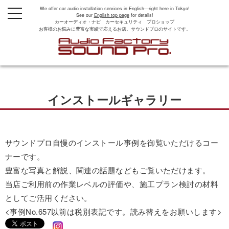
We offer car audio installation services in English—right here in Tokyo!
t
See our
English top page
for details!
o
カーオーディオ・ナビ カーセキュリティ プロショップ
g
お客様のお悩みに豊富な実績で応えるお店。サウンドプロのサイトです。
g
l
e
n
a
v
i
g
インストールギャラリー
a
t
i
o
n
サウンドプロ自慢のインストール事例を御覧いただけるコー
ナーです。
豊富な写真と解説、関連の話題などもご覧いただけます。
当店ご利用前の作業レベルの評価や、施工プラン検討の材料
としてご活用ください。
<事例No.657以前は税別表記です。読み替えをお願いします>